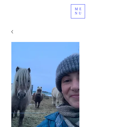
ME
NU