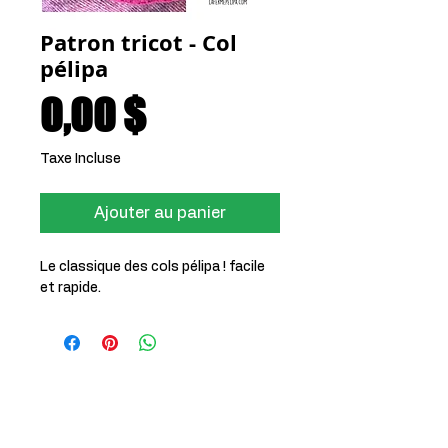
Patron tricot - Col
pélipa
Prix
0,00 $
Taxe Incluse
Ajouter au panier
Le classique des cols pélipa ! facile
et rapide.
PÉLIPA
1120 rue St Aimé