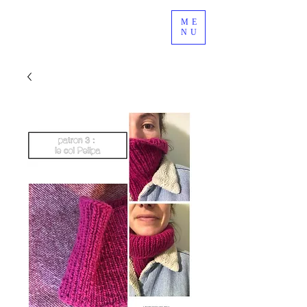
ME
NU