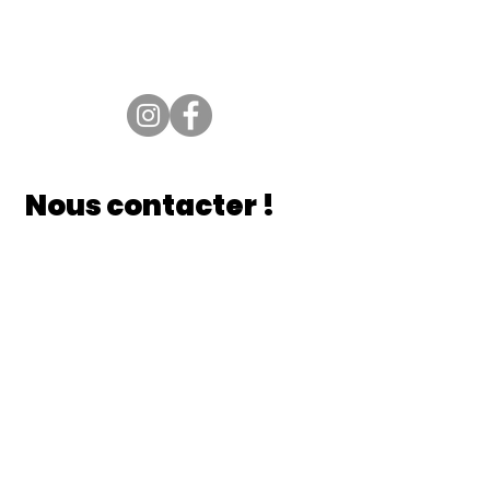
St Lambert de Lauzon, G0S2W0,
Québec
justmoch@gmail.com
Nous contacter !
Prénom
Nom
Votre message !