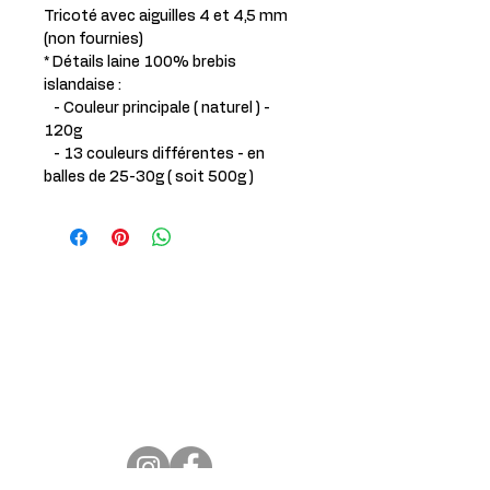
Tricoté avec aiguilles 4 et 4,5 mm
(non fournies)
* Détails laine 100% brebis
islandaise :
- Couleur principale ( naturel ) -
120g
- 13 couleurs différentes - en
balles de 25-30g ( soit 500g )
PÉLIPA
1120 rue St Aimé
St Lambert de Lauzon, G0S2W0,
Québec
justmoch@gmail.com