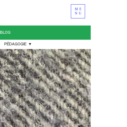
ME
NU
BLOG
PÉDAGOGIE
All Posts
PÉDAGOGIE
Programme "la
fabrique du
réel"